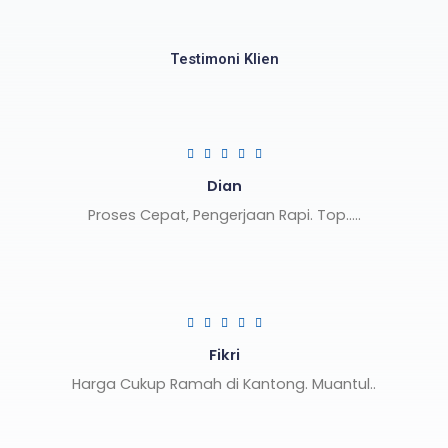
Testimoni Klien
Rated





5
Dian
out
Proses Cepat, Pengerjaan Rapi. Top.....
of
5
Rated





5
Fikri
out
Harga Cukup Ramah di Kantong. Muantul..
of
5